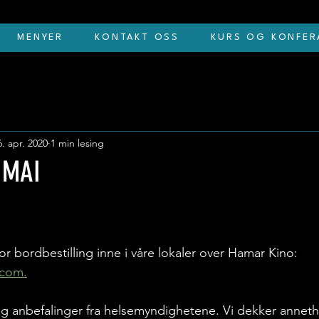
MENYER
KONTAKT OSS
KURS OG KONFER
6. apr. 2020
1 min lesing
 MAI
for bordbestilling inne i våre lokaler over Hamar Kino: 
.com.
 og anbefalinger fra helsemyndighetene. Vi dekker anneth