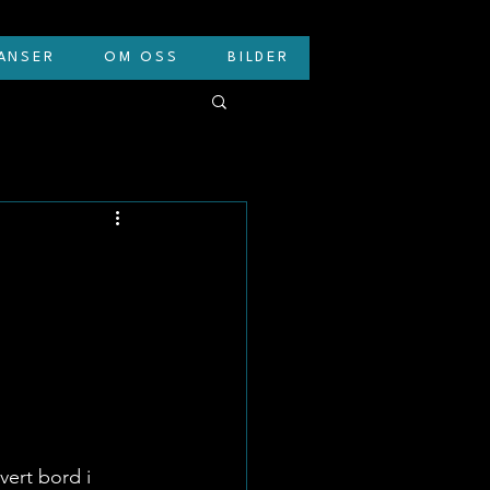
ANSER
OM OSS
BILDER
vert bord i 