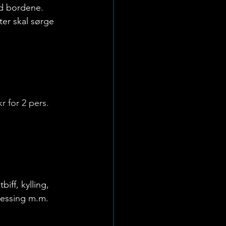
d bordene. 
er skal sørge 
r for 2 pers.
iff, kylling, 
ressing m.m.  