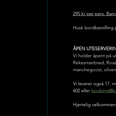
295 kr per pers. Barn 0
Husk bordbestilling 
ÅPEN UTESERVERING 
Vi holder åpent på u
Rekesmørbrød, Roast
manchegoost, oliven,
Vi leverer også 17. m
602 eller 
booking@kj
Hjertelig velkommen 