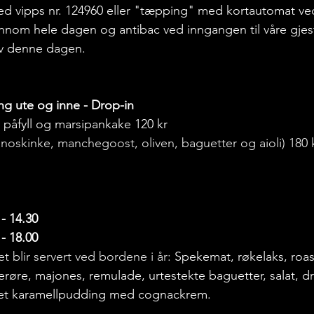
ed vipps nr. 124960 eller "tæpping" med kortautomat ve
nom hele dagen og antibac ved inngangen til våre gjest
 av denne dagen.
ing ute og inne - Drop-in
påfyll og marsipankake 120 kr
anoskinke, manchegoost, oliven, baguetter og aioli) 180 k
 - 14.30
 - 18.00
et blir servert ved bordene i år: 
Spekemat, røkelaks, roastb
gerøre, majones, remulade, urtestekte baguetter, salat, d
et karamellpudding med cognackrem.