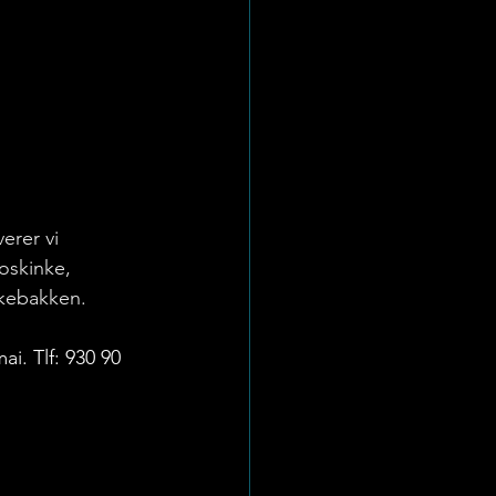
erer vi 
oskinke, 
rkebakken.
ai. Tlf: 930 90 